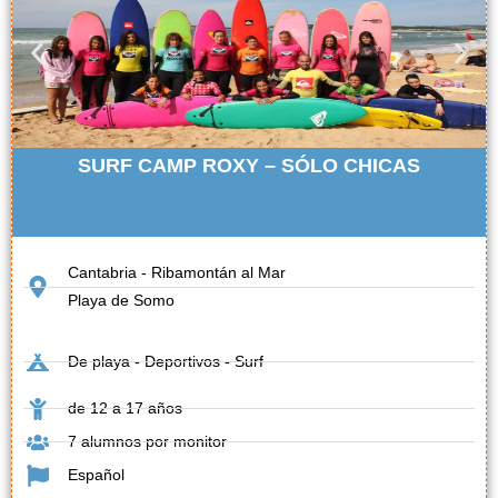
SURF CAMP ROXY – SÓLO CHICAS
Cantabria - Ribamontán al Mar
Playa de Somo
De playa - Deportivos - Surf
de 12 a 17 años
7 alumnos por monitor
Español