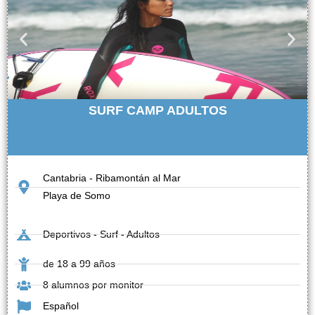
SURF CAMP ADULTOS
Cantabria - Ribamontán al Mar
Playa de Somo
Deportivos - Surf - Adultos
de 18 a 99 años
8 alumnos por monitor
Español