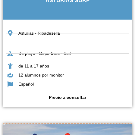
ASTURIAS SURF
Asturias - Ribadesella
De playa - Deportivos - Surf
de 11 a 17 años
12 alumnos por monitor
Español
Precio a consultar