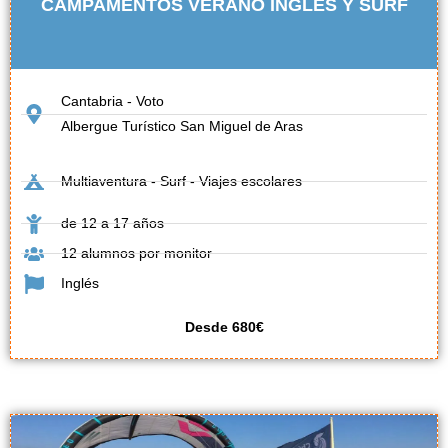
CAMPAMENTOS VERANO INGLÉS Y SURF
Cantabria - Voto
Albergue Turístico San Miguel de Aras
Multiaventura - Surf - Viajes escolares
de 12 a 17 años
12 alumnos por monitor
Inglés
Desde 680€