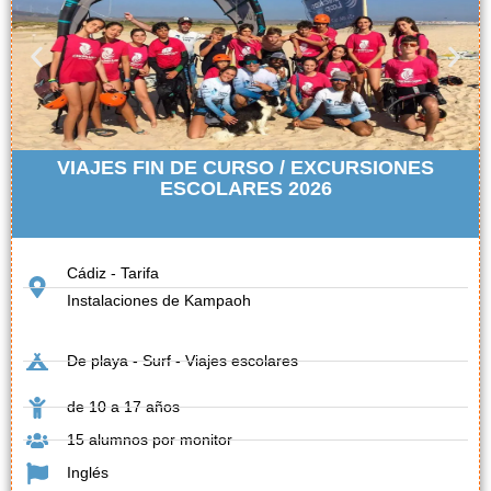
VIAJES FIN DE CURSO / EXCURSIONES
ESCOLARES 2026
Cádiz - Tarifa
Instalaciones de Kampaoh
De playa - Surf - Viajes escolares
de 10 a 17 años
15 alumnos por monitor
Inglés