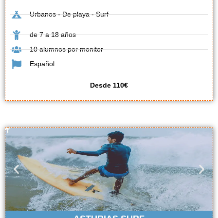
Urbanos - De playa - Surf
de 7 a 18 años
10 alumnos por monitor
Español
Desde 110€